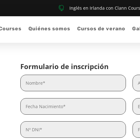

Inglés en Irlanda con Clann Cour
 Courses
Quiénes somos
Cursos de verano
Ga
Formulario de inscripción