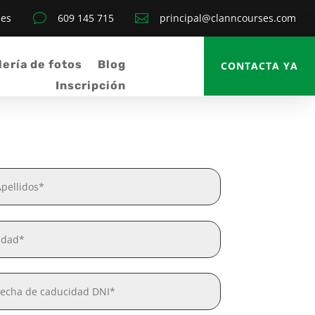
ses
v
609 145 715

principal@clanncourses.com
lería de fotos
Blog
CONTACTA YA
Inscripción