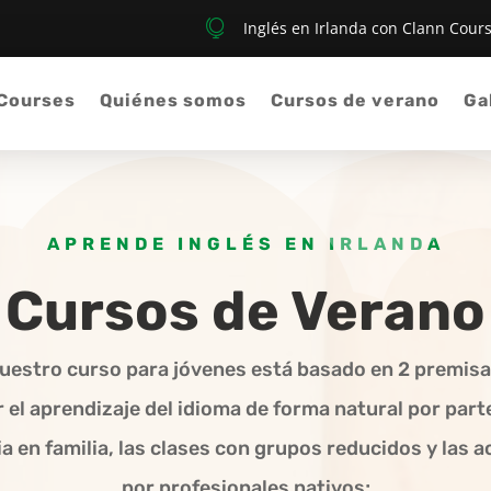

Inglés en Irlanda con Clann Cour
 Courses
Quiénes somos
Cursos de verano
Ga
APRENDE INGLÉS EN IRLANDA
Cursos de Verano
uestro curso para jóvenes está basado en 2 premisa
r el aprendizaje del idioma de forma natural por part
ia en familia, las clases con grupos reducidos y las a
por profesionales nativos;