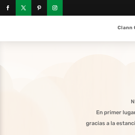
Clann
N
E
n primer luga
gracias a la estanc