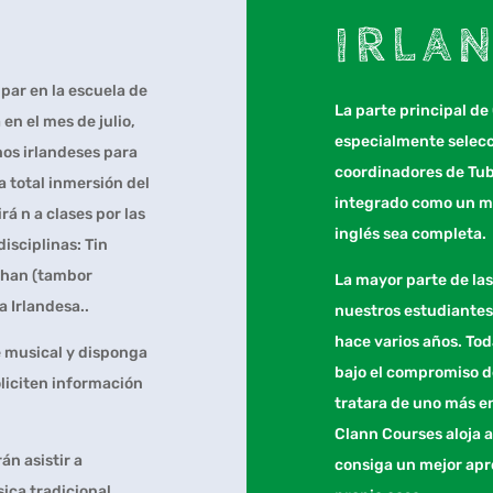
IRLA
ipar en la escuela de
La parte principal de
n el mes de julio,
especialmente selecc
os irlandeses para
coordinadores de Tub
a total inmersión del
integrado como un mi
rá n a clases por las
inglés sea completa.
isciplinas: Tin
dhan (tambor
La mayor parte de las
ta Irlandesa..
nuestros estudiantes
hace varios años. To
e musical y disponga
bajo el compromiso d
oliciten información
tratara de uno más en
Clann Courses aloja a
án asistir a
consiga un mejor apr
ica tradicional