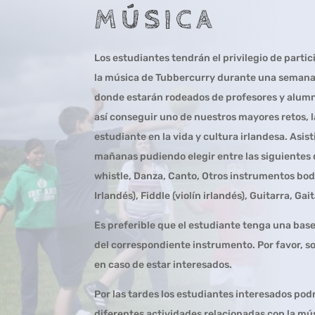
MÚSICA
Los estudiantes tendrán el privilegio de partic
la música de Tubbercurry durante una semana e
donde estarán rodeados de profesores y alumn
así conseguir uno de nuestros mayores retos, l
estudiante en la vida y cultura irlandesa. Asisti
mañanas pudiendo elegir entre las siguientes d
whistle, Danza, Canto, Otros instrumentos bo
Irlandés), Fiddle (violín irlandés), Guitarra, Gai
Es preferible que el estudiante tenga una bas
del correspondiente instrumento. Por favor, s
en caso de estar interesados.
Por las tardes los estudiantes interesados podr
diferentes actividades relacionadas con la mús