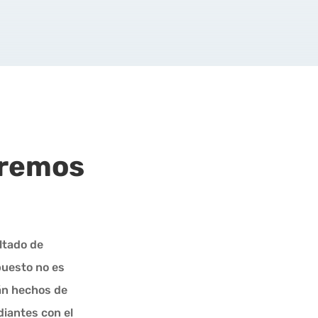
aremos
ltado de
puesto no es
án hechos de
diantes con el