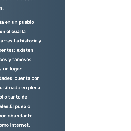
n.
túa en un pueblo
en el cual la
artes.La historia y
sentes; existen
icos y famosos
s un lugar
idades, cuenta con
, situado en plena
ollo tanto de
ales.El pueblo
 con abundante
como Internet.