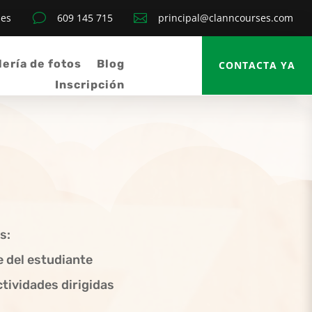
ses
v
609 145 715

principal@clanncourses.com
lería de fotos
Blog
CONTACTA YA
Inscripción
s:
e del estudiante
ctividades dirigidas